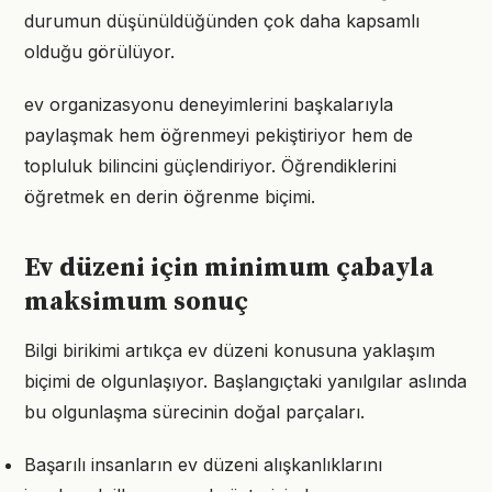
durumun düşünüldüğünden çok daha kapsamlı
olduğu görülüyor.
ev organizasyonu deneyimlerini başkalarıyla
paylaşmak hem öğrenmeyi pekiştiriyor hem de
topluluk bilincini güçlendiriyor. Öğrendiklerini
öğretmek en derin öğrenme biçimi.
Ev düzeni için minimum çabayla
maksimum sonuç
Bilgi birikimi artıkça ev düzeni konusuna yaklaşım
biçimi de olgunlaşıyor. Başlangıçtaki yanılgılar aslında
bu olgunlaşma sürecinin doğal parçaları.
Başarılı insanların ev düzeni alışkanlıklarını