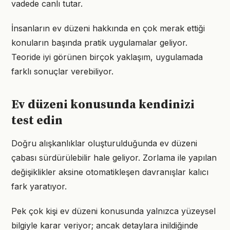
vadede canlı tutar.
İnsanların ev düzeni hakkında en çok merak ettiği
konuların başında pratik uygulamalar geliyor.
Teoride iyi görünen birçok yaklaşım, uygulamada
farklı sonuçlar verebiliyor.
Ev düzeni konusunda kendinizi
test edin
Doğru alışkanlıklar oluşturulduğunda ev düzeni
çabası sürdürülebilir hale geliyor. Zorlama ile yapılan
değişiklikler aksine otomatikleşen davranışlar kalıcı
fark yaratıyor.
Pek çok kişi ev düzeni konusunda yalnızca yüzeysel
bilgiyle karar veriyor; ancak detaylara inildiğinde