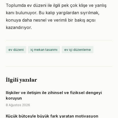
Toplumda ev düzeni ile ilgili pek çok klişe ve yanlış
kanı bulunuyor. Bu kalıp yargılardan sıyrılmak,
konuya daha nesnel ve verimli bir bakış açısı
kazandırıyor.
ev düzeni
iç mekan tasarımı
ev içi düzenleme
İlgili yazılar
Ilişkiler ve iletişim ile zihinsel ve fiziksel dengeyi
koruyun
8 Ağustos 2026
Küçük bütçeyle büyük fark yaratan motivasyon