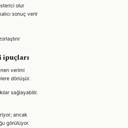
sterici olur
alıcı sonuç verir
orlaştırır
 ipuçları
enen verimi
lere dönüşür.
ılar sağlayabilir.
eriyor; ancak
ğu görülüyor.