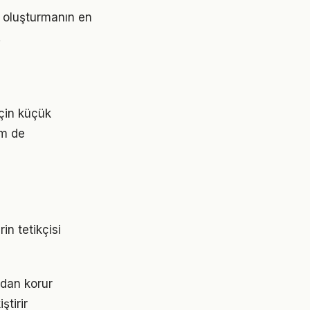
er oluşturmanın en
.
için küçük
em de
in tetikçisi
rdan korur
ştirir