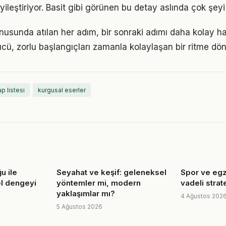
yileştiriyor. Basit gibi görünen bu detay aslında çok şeyi 
onusunda atılan her adım, bir sonraki adımı daha kolay hal
, zorlu başlangıçları zamanla kolaylaşan bir ritme dön
ap listesi
kurgusal eserler
u ile
Seyahat ve keşif: geleneksel
Spor ve egz
el dengeyi
yöntemler mi, modern
vadeli strate
yaklaşımlar mı?
4 Ağustos 202
5 Ağustos 2026