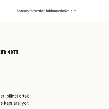
Anasayfa
Yazılar
Hakkımızda
İletişim
an on
ri bilinci ortak
e kapı aralıyor.