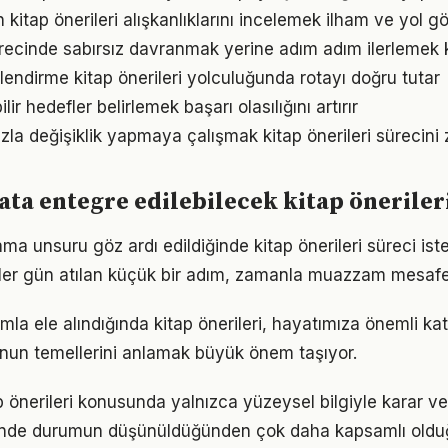
n kitap önerileri alışkanlıklarını incelemek ilham ve yol gö
sürecinde sabırsız davranmak yerine adım adım ilerlemek k
lendirme kitap önerileri yolculuğunda rotayı doğru tutar
ir hedefler belirlemek başarı olasılığını artırır
la değişiklik yapmaya çalışmak kitap önerileri sürecini z
ta entegre edilebilecek kitap önerileri
ma unsuru göz ardı edildiğinde kitap önerileri süreci ist
 Her gün atılan küçük bir adım, zamanla muazzam mesafe
mla ele alındığında kitap önerileri, hayatımıza önemli katk
nun temellerini anlamak büyük önem taşıyor.
p önerileri konusunda yalnızca yüzeysel bilgiyle karar v
iğinde durumun düşünüldüğünden çok daha kapsamlı oldu