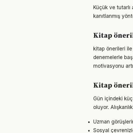
Küçük ve tutarlı 
kanıtlanmış yönt
Kitap öneril
kitap önerileri i
denemelerle başl
motivasyonu artır
Kitap öner
Gün içindeki küçü
oluyor. Alışkanl
Uzman görüşlerin
Sosyal çevrenizl