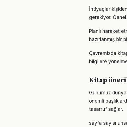
İhtiyaçlar kişiden
gerekiyor. Genel 
Planlı hareket etm
hazırlanmış bir p
Çevremizde kitap
bilgilere yönelm
Kitap öneri
Günümüz dünyası
önemli başlıklar
tasarruf sağlar.
sayfa sayısı unsu