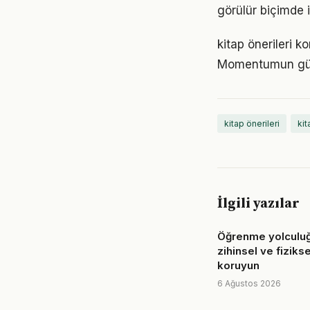
görülür biçimde i
kitap önerileri k
Momentumun gücü
kitap önerileri
kit
İlgili yazılar
Öğrenme yolculuğ
zihinsel ve fiziks
koruyun
6 Ağustos 2026