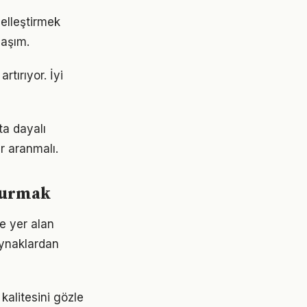
iselleştirmek
laşım.
rtırıyor. İyi
ta dayalı
r aranmalı.
şturmak
e yer alan
aynaklardan
kalitesini gözle