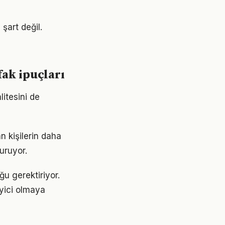
şart değil.
ak ipuçları
litesini de
n kişilerin daha
turuyor.
u gerektiriyor.
eyici olmaya