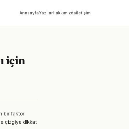
Anasayfa
Yazılar
Hakkımızda
İletişim
 için
 bir faktör
ce çizgiye dikkat