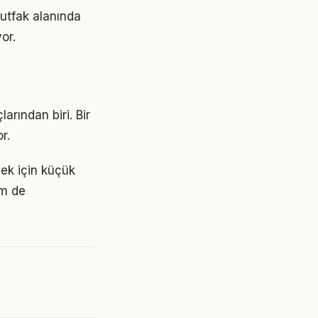
utfak alanında
or.
arından biri. Bir
r.
mek için küçük
em de