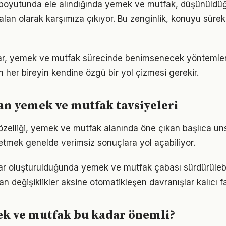
ım boyutunda ele alındığında yemek ve mutfak, düşünüld
alan olarak karşımıza çıkıyor. Bu zenginlik, konuyu sürekli
ıklar, yemek ve mutfak sürecinde benimsenecek yöntemle
n her bireyin kendine özgü bir yol çizmesi gerekir.
n yemek ve mutfak tavsiyeleri
 özelliği, yemek ve mutfak alanında öne çıkan başlıca uns
etmek genelde verimsiz sonuçlara yol açabiliyor.
lar oluşturulduğunda yemek ve mutfak çabası sürdürülebil
an değişiklikler aksine otomatikleşen davranışlar kalıcı fa
k ve mutfak bu kadar önemli?