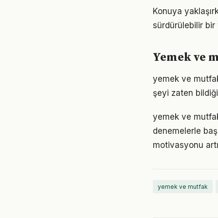
Konuya yaklaşırk
sürdürülebilir bi
Yemek ve mu
yemek ve mutfak a
şeyi zaten bildiğ
yemek ve mutfak 
denemelerle başl
motivasyonu artır
yemek ve mutfak