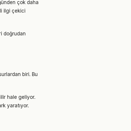
üğünden çok daha
 ilgi çekici
ri doğrudan
urlardan biri. Bu
ir hale geliyor.
rk yaratıyor.